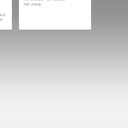
Feb Unesp
4-01
EP